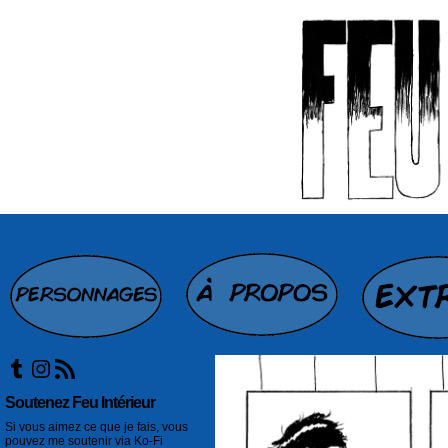
Tumblr
Instagram
Flux RSS
Soutenez Feu Intérieur
Si vous aimez ce que je fais, vous
pouvez me soutenir via Ko-Fi