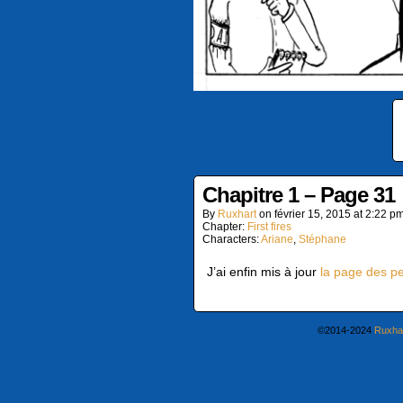
Chapitre 1 – Page 31
By
Ruxhart
on
février 15, 2015
at
2:22 p
Chapter:
First fires
Characters:
Ariane
,
Stéphane
J’ai enfin mis à jour
la page des p
©2014-2024
Ruxha