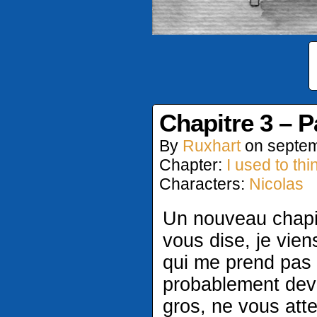
Chapitre 3 – P
By
Ruxhart
on
septem
Chapter:
I used to thin
Characters:
Nicolas
Un nouveau chapit
vous dise, je vie
qui me prend pas m
probablement devo
gros, ne vous att