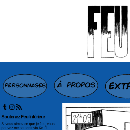
Tumblr
Instagram
Flux RSS
Soutenez Feu Intérieur
Si vous aimez ce que je fais, vous
pouvez me soutenir via Ko-Fi