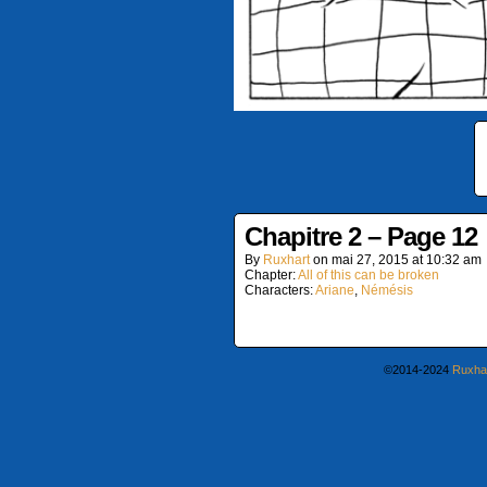
Chapitre 2 – Page 12
By
Ruxhart
on
mai 27, 2015
at
10:32 am
Chapter:
All of this can be broken
Characters:
Ariane
,
Némésis
©2014-2024
Ruxha