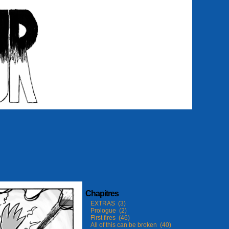
Chapitres
EXTRAS (3)
Prologue (2)
First fires (46)
All of this can be broken (40)