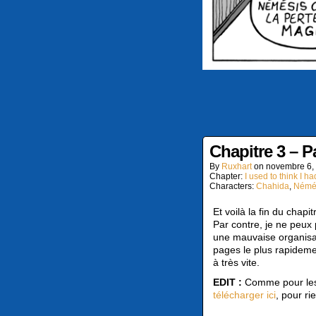
Chapitre 3 – P
By
Ruxhart
on
novembre 6,
Chapter:
I used to think I had
Characters:
Chahida
,
Némé
Et voilà la fin du chapit
Par contre, je ne peux
une mauvaise organisat
pages le plus rapideme
à très vite.
EDIT :
Comme pour les c
télécharger ici
, pour r