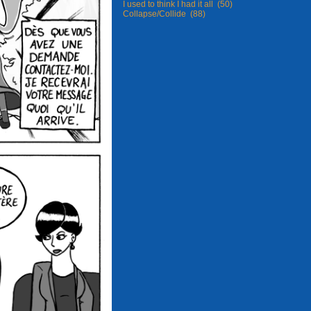
I used to think I had it all (50)
Collapse/Collide (88)