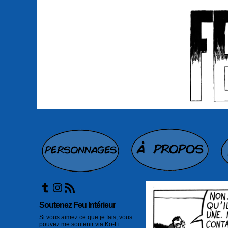
Tumblr
Instagram
Flux RSS
Soutenez Feu Intérieur
Si vous aimez ce que je fais, vous
pouvez me soutenir via Ko-Fi