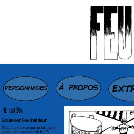
Tumblr
Instagram
Flux RSS
Soutenez Feu Intérieur
Si vous aimez ce que je fais, vous
pouvez me soutenir via Ko-Fi