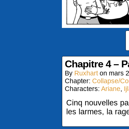
Chapitre 4 – 
By
Ruxhart
on
mars 2
Chapter:
Collapse/Col
Characters:
Ariane
,
Ij
Cinq nouvelles pag
les larmes, la rage