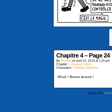
Chapitre 4 – Page 24
By
Ruxhart
on
avril 15, 2019
at
1:25 pm
Chapter:
Collapse/Collide
Characters:
Chahida
,
Némésis
Wouh ! Bonne lecture !
©2014-2024
Ruxha