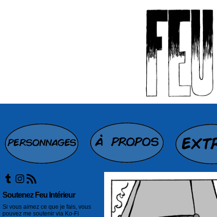
Tumblr
Instagram
Flux RSS
Soutenez Feu Intérieur
Si vous aimez ce que je fais, vous
pouvez me soutenir via Ko-Fi