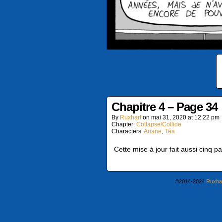
Chapitre 4 – Page 34
By
Ruxhart
on
mai 31, 2020
at
12:22 pm
Chapter:
Collapse/Collide
Characters:
Ariane
,
Téa
Cette mise à jour fait aussi cinq p
©2014-2024
Ruxha