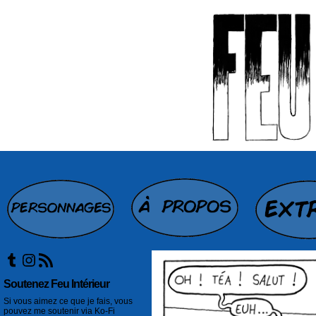
Tumblr
Instagram
Flux RSS
Soutenez Feu Intérieur
Si vous aimez ce que je fais, vous
pouvez me soutenir via Ko-Fi