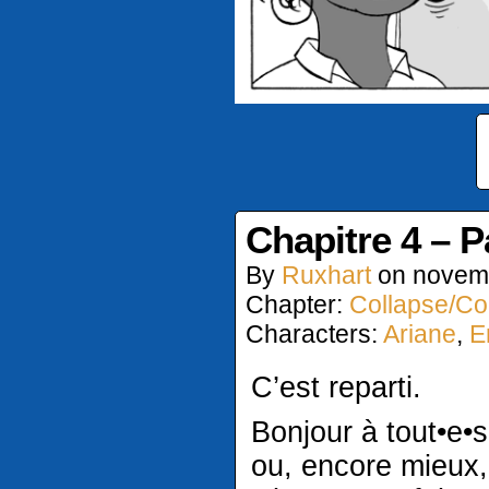
Chapitre 4 – P
By
Ruxhart
on
novem
Chapter:
Collapse/Col
Characters:
Ariane
,
E
C’est reparti.
Bonjour à tout•e•s
ou, encore mieux,