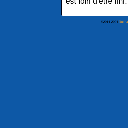
est loin d’être fi
©2014-2024
Ruxha