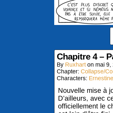
Chapitre 4 – 
By
Ruxhart
on
mai 9,
Chapter:
Collapse/Col
Characters:
Ernestin
Nouvelle mise à j
D’ailleurs, avec c
officiellement le c