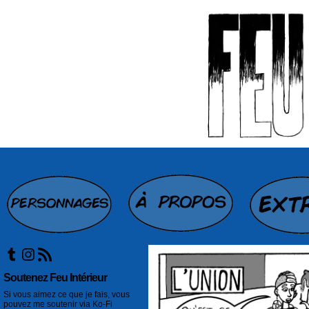
Tumblr
Instagram
Flux RSS
Soutenez Feu Intérieur
Si vous aimez ce que je fais, vous
pouvez me soutenir via Ko-Fi