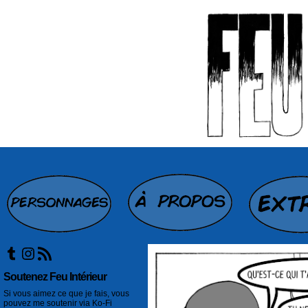
Tumblr
Instagram
Flux RSS
Soutenez Feu Intérieur
Si vous aimez ce que je fais, vous
pouvez me soutenir via Ko-Fi