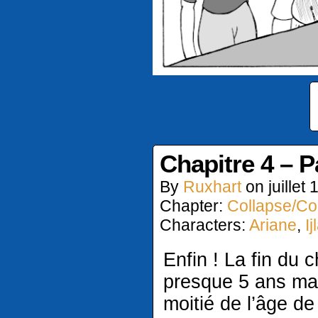
Chapitre 4 – 
By
Ruxhart
on
juillet
Chapter:
Collapse/Col
Characters:
Ariane
,
Ij
Enfin ! La fin du c
presque 5 ans mai
moitié de l’âge de