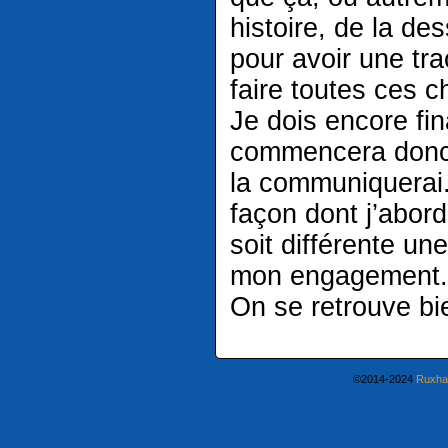
histoire, de la des
pour avoir une tr
faire toutes ces c
Je dois encore fina
commencera donc p
la communiquerai. 
façon dont j’abord
soit différente u
mon engagement.
On se retrouve bie
©2014-2024
Ruxha