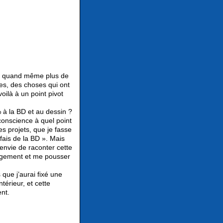
ait quand même plus de
es, des choses qui ont
oilà à un point pivot
.
 à la BD et au dessin ?
 conscience à quel point
res projets, que je fasse
fais de la BD ». Mais
 envie de raconter cette
ngagement et me pousser
 que j’aurai fixé une
térieur, et cette
nt.