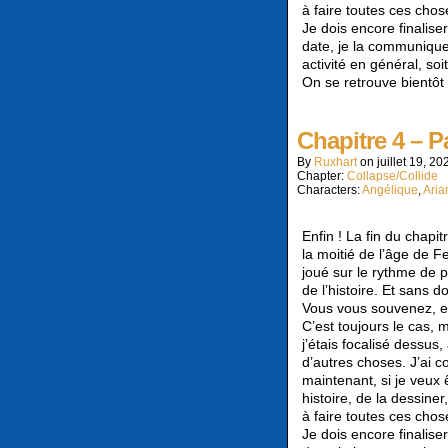
à faire toutes ces chose
Je dois encore finalise
date, je la communiquer
activité en général, s
On se retrouve bientôt 
Chapitre 4 – P
By
Ruxhart
on
juillet 19, 20
Chapter:
Collapse/Collide
Characters:
Angélique
,
Aria
Enfin ! La fin du chapi
la moitié de l’âge de 
joué sur le rythme de p
de l’histoire. Et sans 
Vous vous souvenez, en
C’est toujours le cas, 
j’étais focalisé dessus,
d’autres choses. J’ai c
maintenant, si je veux 
histoire, de la dessine
à faire toutes ces chose
Je dois encore finalise