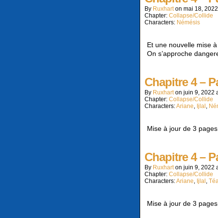
By
Ruxhart
on
mai 18, 2022
Chapter:
Collapse/Collide
Characters:
Némésis
Et une nouvelle mise à 
On s’approche dangere
Chapitre 4 – P
By
Ruxhart
on
juin 9, 2022
Chapter:
Collapse/Collide
Characters:
Ariane
,
Ijlal
,
Né
Mise à jour de 3 pages ! J
Chapitre 4 – P
By
Ruxhart
on
juin 9, 2022
Chapter:
Collapse/Collide
Characters:
Ariane
,
Ijlal
,
Té
Mise à jour de 3 pages ! J