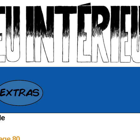
de
age 80