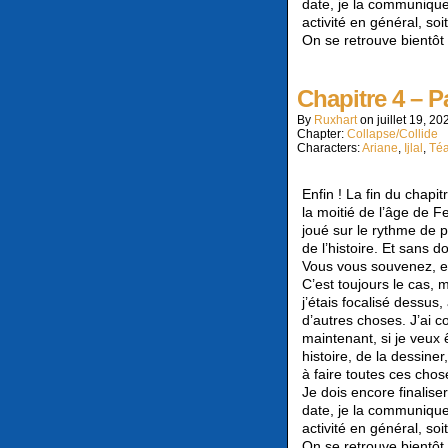
date, je la communiquer
activité en général, s
On se retrouve bientôt 
Chapitre 4 – P
By
Ruxhart
on
juillet 19, 20
Chapter:
Collapse/Collide
Characters:
Ariane
,
Ijlal
,
Té
Enfin ! La fin du chapi
la moitié de l’âge de 
joué sur le rythme de p
de l’histoire. Et sans 
Vous vous souvenez, en
C’est toujours le cas, 
j’étais focalisé dessus,
d’autres choses. J’ai c
maintenant, si je veux 
histoire, de la dessine
à faire toutes ces chose
Je dois encore finalise
date, je la communiquer
activité en général, s
On se retrouve bientôt 