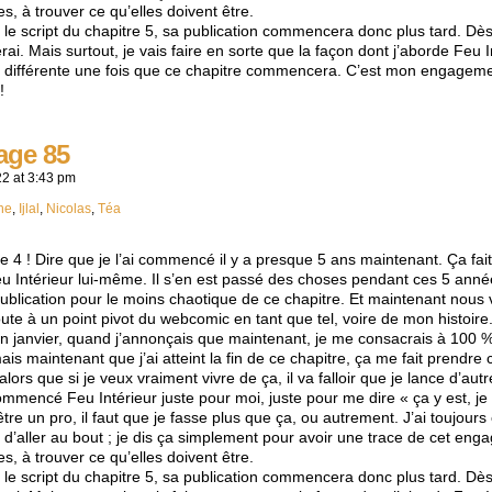
s, à trouver ce qu’elles doivent être.
r le script du chapitre 5, sa publication commencera donc plus tard. Dès
ai. Mais surtout, je vais faire en sorte que la façon dont j’aborde Feu In
oit différente une fois que ce chapitre commencera. C’est mon engageme
!
age 85
22
at
3:43 pm
ne
,
Ijlal
,
Nicolas
,
Téa
tre 4 ! Dire que je l’ai commencé il y a presque 5 ans maintenant. Ça f
Feu Intérieur lui-même. Il s’en est passé des choses pendant ces 5 anné
ublication pour le moins chaotique de ce chapitre. Et maintenant nous v
doute à un point pivot du webcomic en tant que tel, voire de mon histoire
 janvier, quand j’annonçais que maintenant, je me consacrais à 100 %
mais maintenant que j’ai atteint la fin de ce chapitre, ça me fait prendre
 alors que si je veux vraiment vivre de ça, il va falloir que je lance d’aut
ommencé Feu Intérieur juste pour moi, juste pour me dire « ça y est, je 
être un pro, il faut que je fasse plus que ça, ou autrement. J’ai toujours
r, d’aller au bout ; je dis ça simplement pour avoir une trace de cet e
s, à trouver ce qu’elles doivent être.
r le script du chapitre 5, sa publication commencera donc plus tard. Dès