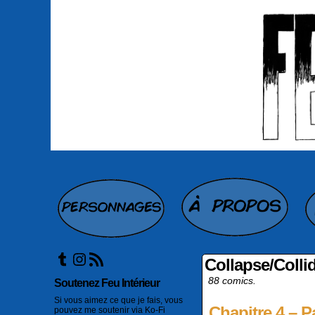
Tumblr
Instagram
Flux RSS
Collapse/Colli
88 comics.
Soutenez Feu Intérieur
Si vous aimez ce que je fais, vous
Chapitre 4 – P
pouvez me soutenir via Ko-Fi