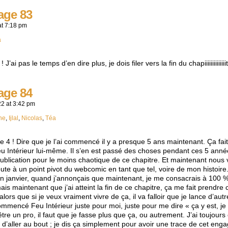
age 83
at
7:18 pm
a
’ai pas le temps d’en dire plus, je dois filer vers la fin du chapiiiiiiiiiiiiii
age 84
22
at
3:42 pm
ne
,
Ijlal
,
Nicolas
,
Téa
tre 4 ! Dire que je l’ai commencé il y a presque 5 ans maintenant. Ça f
Feu Intérieur lui-même. Il s’en est passé des choses pendant ces 5 anné
ublication pour le moins chaotique de ce chapitre. Et maintenant nous v
doute à un point pivot du webcomic en tant que tel, voire de mon histoire
 janvier, quand j’annonçais que maintenant, je me consacrais à 100 %
mais maintenant que j’ai atteint la fin de ce chapitre, ça me fait prendre
 alors que si je veux vraiment vivre de ça, il va falloir que je lance d’aut
ommencé Feu Intérieur juste pour moi, juste pour me dire « ça y est, je 
être un pro, il faut que je fasse plus que ça, ou autrement. J’ai toujours
r, d’aller au bout ; je dis ça simplement pour avoir une trace de cet e