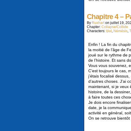
Chapitre 4 – P
By
Ruxhart
on
juillet 19, 20
Chapter:
Collapse/Collide
Characters:
Ijlal
,
Némésis
,
Enfin ! La fin du chapi
la moitié de l’âge de 
joué sur le rythme de p
de l’histoire. Et sans 
Vous vous souvenez, en
C’est toujours le cas, 
j’étais focalisé dessus,
d’autres choses. J’ai c
maintenant, si je veux 
histoire, de la dessine
à faire toutes ces chose
Je dois encore finalise
date, je la communiquer
activité en général, s
On se retrouve bientôt 