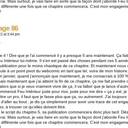
ai. Mais surtout, je vais faire en sorte que la façon dont j’aborde Feu In
oit différente une fois que ce chapitre commencera. C’est mon engageme
!
age 86
22
at
3:44 pm
a
tre 4 ! Dire que je l’ai commencé il y a presque 5 ans maintenant. Ça f
Feu Intérieur lui-même. Il s’en est passé des choses pendant ces 5 anné
ublication pour le moins chaotique de ce chapitre. Et maintenant nous v
doute à un point pivot du webcomic en tant que tel, voire de mon histoire
 janvier, quand j’annonçais que maintenant, je me consacrais à 100 %
mais maintenant que j’ai atteint la fin de ce chapitre, ça me fait prendre
 alors que si je veux vraiment vivre de ça, il va falloir que je lance d’aut
ommencé Feu Intérieur juste pour moi, juste pour me dire « ça y est, je 
être un pro, il faut que je fasse plus que ça, ou autrement. J’ai toujours
r, d’aller au bout ; je dis ça simplement pour avoir une trace de cet e
s, à trouver ce qu’elles doivent être.
r le script du chapitre 5, sa publication commencera donc plus tard. Dès
ai. Mais surtout, je vais faire en sorte que la façon dont j’aborde Feu In
oit différente une fois que ce chapitre commencera. C’est mon engageme
!