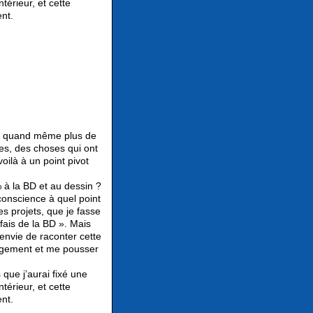
térieur, et cette
nt.
ait quand même plus de
es, des choses qui ont
oilà à un point pivot
.
 à la BD et au dessin ?
 conscience à quel point
res projets, que je fasse
fais de la BD ». Mais
 envie de raconter cette
ngagement et me pousser
 que j’aurai fixé une
térieur, et cette
nt.