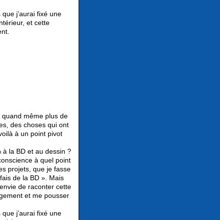
 que j’aurai fixé une
térieur, et cette
nt.
ait quand même plus de
es, des choses qui ont
oilà à un point pivot
.
 à la BD et au dessin ?
 conscience à quel point
res projets, que je fasse
fais de la BD ». Mais
 envie de raconter cette
ngagement et me pousser
 que j’aurai fixé une