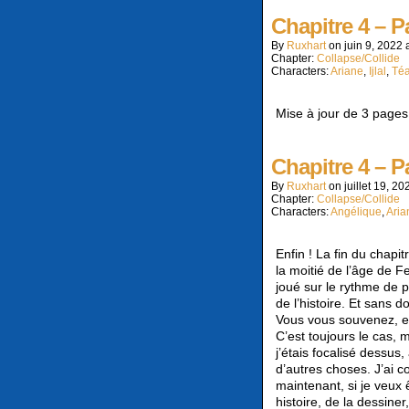
Chapitre 4 – P
By
Ruxhart
on
juin 9, 2022
Chapter:
Collapse/Collide
Characters:
Ariane
,
Ijlal
,
Té
Mise à jour de 3 pages ! J
Chapitre 4 – P
By
Ruxhart
on
juillet 19, 20
Chapter:
Collapse/Collide
Characters:
Angélique
,
Aria
Enfin ! La fin du chapi
la moitié de l’âge de 
joué sur le rythme de p
de l’histoire. Et sans 
Vous vous souvenez, en
C’est toujours le cas, 
j’étais focalisé dessus,
d’autres choses. J’ai c
maintenant, si je veux 
histoire, de la dessine