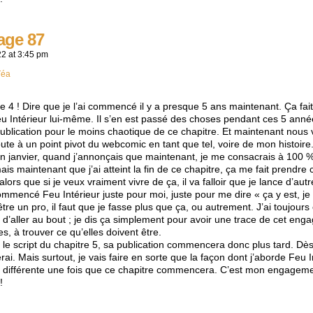
age 87
22
at
3:45 pm
Téa
tre 4 ! Dire que je l’ai commencé il y a presque 5 ans maintenant. Ça f
Feu Intérieur lui-même. Il s’en est passé des choses pendant ces 5 anné
ublication pour le moins chaotique de ce chapitre. Et maintenant nous v
doute à un point pivot du webcomic en tant que tel, voire de mon histoire
 janvier, quand j’annonçais que maintenant, je me consacrais à 100 %
mais maintenant que j’ai atteint la fin de ce chapitre, ça me fait prendre
 alors que si je veux vraiment vivre de ça, il va falloir que je lance d’aut
ommencé Feu Intérieur juste pour moi, juste pour me dire « ça y est, je 
être un pro, il faut que je fasse plus que ça, ou autrement. J’ai toujours
r, d’aller au bout ; je dis ça simplement pour avoir une trace de cet e
s, à trouver ce qu’elles doivent être.
r le script du chapitre 5, sa publication commencera donc plus tard. Dès
ai. Mais surtout, je vais faire en sorte que la façon dont j’aborde Feu In
oit différente une fois que ce chapitre commencera. C’est mon engageme
!