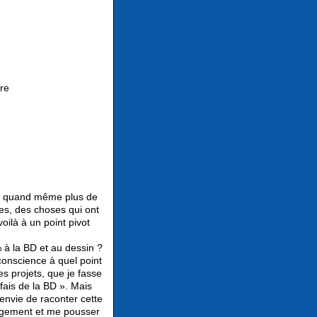
tre
ait quand même plus de
es, des choses qui ont
oilà à un point pivot
.
 à la BD et au dessin ?
 conscience à quel point
res projets, que je fasse
fais de la BD ». Mais
 envie de raconter cette
ngagement et me pousser