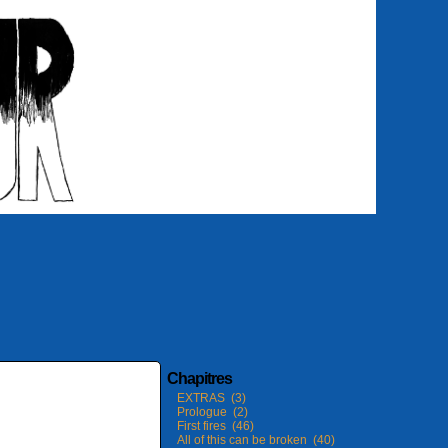
Chapitres
EXTRAS (3)
Prologue (2)
First fires (46)
All of this can be broken (40)