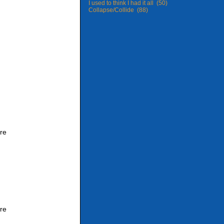
I used to think I had it all (50)
Collapse/Collide (88)
tre
tre