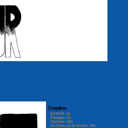
Chapitres
EXTRAS (3)
Prologue (2)
First fires (46)
All of this can be broken (40)